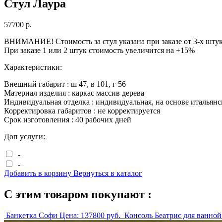
Стул Лаура
57700
р.
ВНИМАНИЕ! Стоимость за стул указана при заказе от 3-х штук
При заказе 1 или 2 штук стоимость увеличится на +15%
Характеристики:
Внешний габарит :
ш
47
, в
101
, г
56
Материал изделия :
каркас массив дерева
Индивидуальная отделка :
индивидуальная, на основе итальянс
Корректировка габаритов :
не корректируется
Срок изготовления :
40 рабочих дней
Доп услуги:
-
-
Добавить в корзину
Вернуться в каталог
С этим товаром покупают :
Банкетка Софи
Цена:
137800
руб.
Консоль Беатрис для ванно