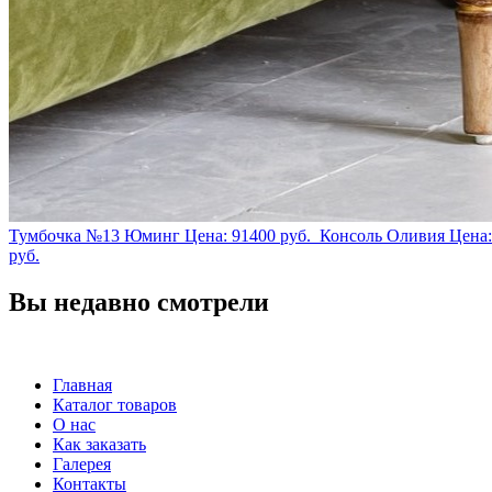
Тумбочка №13 Юминг
Цена:
91400
руб.
Консоль Оливия
Цена
руб.
Вы недавно смотрели
Главная
Каталог товаров
О нас
Как заказать
Галерея
Контакты