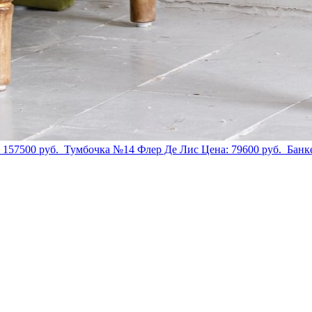
:
157500
руб.
Тумбочка №14 Флер Де Лис
Цена:
79600
руб.
Банк