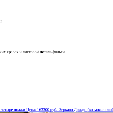
!
ких красок и листовой поталь фольги
й четыре ножки
Цена:
163300
руб.
Зеркало Дриада (возможен люб