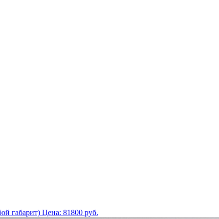
ой габарит)
Цена:
81800
руб.