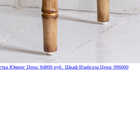
етка Юминг
Цена:
84800
руб.
Шкаф Изабелла
Цена:
996000